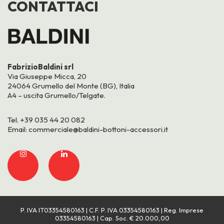
CONTATTACI
FabrizioBaldini srl
Via Giuseppe Micca, 20
24064 Grumello del Monte (BG), Italia
A4 – uscita Grumello/Telgate.
Tel.
+39 035 44 20 082
Email:
commerciale@baldini-bottoni-accessori.it
P. IVA IT03354580163 | C.F. P. IVA 03354580163 | Reg. Imprese
03354580163 | Cap. Soc. € 20.000,00